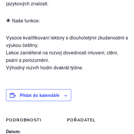
jazykových znalosti.
🌟 Naše funkce:
Vysoce kvalifikovaní lektory s dlouholetými zkušenostmi s
výukou češtiny.
Lekce zaměřené na rozvoj dovednosti mluveni, ctěni,
psáni a porozuměni.
Výhodný rozvrh hodin dvakrát týdne.
Přidat do kalendáře
PODROBNOSTI
POŘADATEL
Datum: