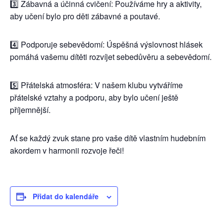
3️⃣ Zábavná a účinná cvičení: Používáme hry a aktivity,
aby učení bylo pro děti zábavné a poutavé.
4️⃣ Podporuje sebevědomí: Úspěšná výslovnost hlásek
pomáhá vašemu dítěti rozvíjet sebedůvěru a sebevědomí.
5️⃣ Přátelská atmosféra: V našem klubu vytváříme
přátelské vztahy a podporu, aby bylo učení ještě
příjemnější.
Ať se každý zvuk stane pro vaše dítě vlastním hudebním
akordem v harmonii rozvoje řeči!
Přidat do kalendáře