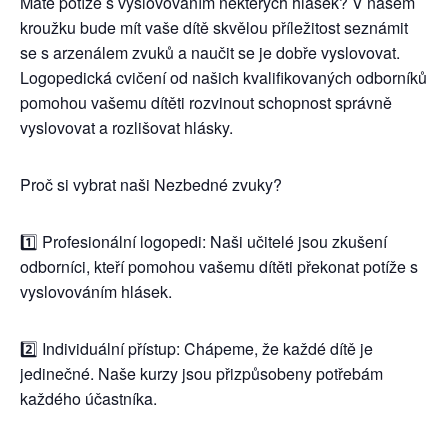
Máte potíže s vyslovováním některých hlásek? V našem
kroužku bude mít vaše dítě skvělou příležitost seznámit
se s arzenálem zvuků a naučit se je dobře vyslovovat.
Logopedická cvičení od našich kvalifikovaných odborníků
pomohou vašemu dítěti rozvinout schopnost správně
vyslovovat a rozlišovat hlásky.
Proč si vybrat naši Nezbedné zvuky?
1️⃣ Profesionální logopedi: Naši učitelé jsou zkušení
odborníci, kteří pomohou vašemu dítěti překonat potíže s
vyslovováním hlásek.
2️⃣ Individuální přístup: Chápeme, že každé dítě je
jedinečné. Naše kurzy jsou přizpůsobeny potřebám
každého účastníka.