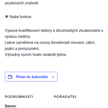
jazykových znalosti.
🌟 Naše funkce:
Vysoce kvalifikovaní lektory s dlouholetými zkušenostmi s
výukou češtiny.
Lekce zaměřené na rozvoj dovednosti mluveni, ctěni,
psáni a porozuměni.
Výhodný rozvrh hodin dvakrát týdne.
Přidat do kalendáře
PODROBNOSTI
POŘADATEL
Datum: