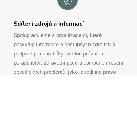
Sdílení zdrojů a informací
Spolupracujeme s organizacemi, které
poskytují informace o dostupných zdrojích a
podpoře pro uprchlíky, včetně právních
poradenství, zdravotní péče a pomoci při řešení
specifických problémů, jako je rodinné právo
nebo vyřizování víz a povolení k pobytu.
Výroční zprávy
Získejte výroční zprávu za uplynulý rok.