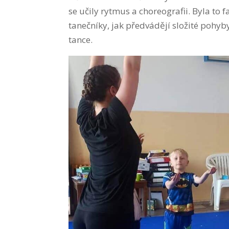
se učily rytmus a choreografii. Byla to
tanečníky, jak předvádějí složité pohyb
tance.