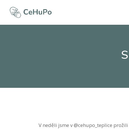
S
V neděli jsme v @cehupo_teplice prožili