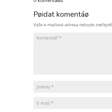
0 komentáøù
Pøidat komentáø
Vaše e-mailová adresa nebude zveřejně