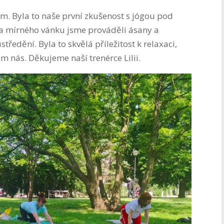
m. Byla to naše první zkušenost s jógou pod
Za mírného vánku jsme prováděli ásany a
středění. Byla to skvělá příležitost k relaxaci,
lem nás. Děkujeme naší trenérce Lilii.