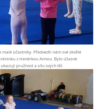
 malé účastníky. Předvedli nám své skvělé
 tréninku s trenérkou Annou. Bylo úžasné
 ukazují pružnost a sílu svých těl.