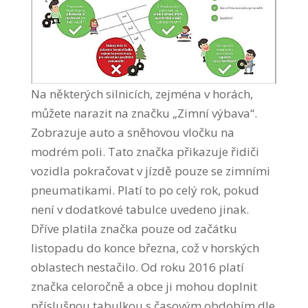
Na některých silnicích, zejména v horách,
můžete narazit na značku „Zimní výbava“.
Zobrazuje auto a sněhovou vločku na
modrém poli. Tato značka přikazuje řidiči
vozidla pokračovat v jízdě pouze se zimními
pneumatikami. Platí to po celý rok, pokud
není v dodatkové tabulce uvedeno jinak.
Dříve platila značka pouze od začátku
listopadu do konce března, což v horských
oblastech nestačilo. Od roku 2016 platí
značka celoročně a obce ji mohou doplnit
příslušnou tabulkou s časovým obdobím dle