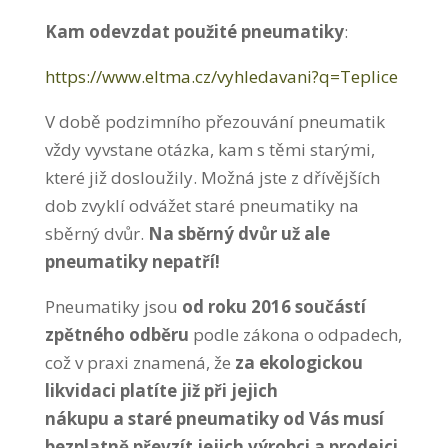
Kam odevzdat použité pneumatiky
:
https://www.eltma.cz/vyhledavani?q=Teplice
V době podzimního přezouvání pneumatik
vždy vyvstane otázka, kam s těmi starými,
které již dosloužily. Možná jste z dřívějších
dob zvyklí odvážet staré pneumatiky na
sběrný dvůr.
Na sběrný dvůr už ale
pneumatiky nepatří!
Pneumatiky jsou
od roku 2016 součástí
zpětného odběru
podle zákona o odpadech,
což v praxi znamená, že
za ekologickou
likvidaci platíte již při jejich
nákupu
a
staré pneumatiky od Vás musí
bezplatně převzít jejich výrobci a prodejci.