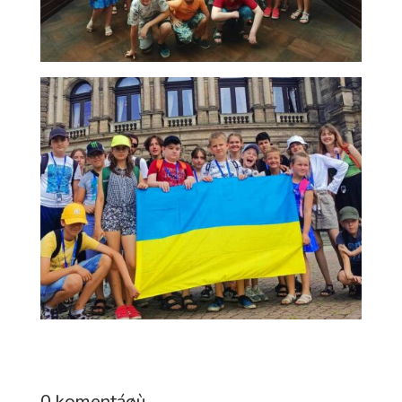
0 komentáøù