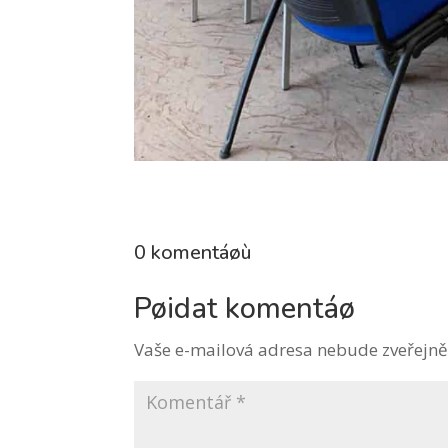
0 komentáøù
Pøidat komentáø
Vaše e-mailová adresa nebude zveřejně