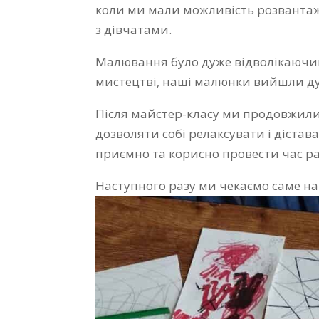
коли ми мали можливість розвантаж
з дівчатами.
Малювання було дуже відволікаючим
мистецтві, наші малюнки вийшли ду
Після майстер-класу ми продовжили
дозволяти собі релаксувати і дістав
приємно та корисно провести час р
Наступного разу ми чекаємо саме на