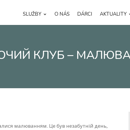
SLUŽBY
O NÁS
DÁRCI
AKTUALITY
ОЧИЙ КЛУБ – МАЛЮВ
алися малюванням. Це був незабутній день,