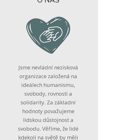
O NÁS
Jsme nevládní nezisková
organizace založená na
ideálech humanismu,
svobody, rovnosti a
solidarity. Za základní
hodnoty považujeme
lidskou důstojnost a
svobodu. Věříme, že lidé
kdekoli na světě by měli