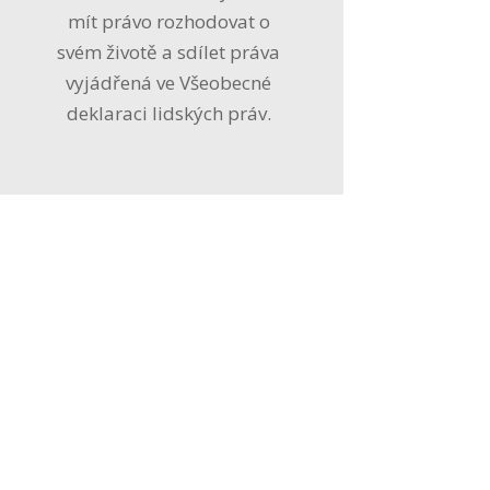
mít právo rozhodovat o
svém životě a sdílet práva
vyjádřená ve Všeobecné
deklaraci lidských práv.