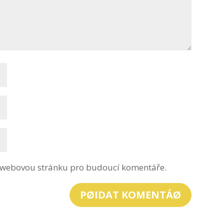
 a webovou stránku pro budoucí komentáře.
PØIDAT KOMENTÁØ