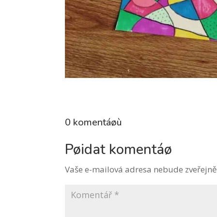
0 komentáøù
Pøidat komentáø
Vaše e-mailová adresa nebude zveřejně