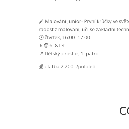
🖌️ Malování Junior- První krůčky ve sv
radost z malování, učí se základní techn
🕓 čtvrtek, 16:00–17:00
👧🧒 6–8 let
📍 Dětský prostor, 1. patro
💰 platba 2.200,-/pololetí
C