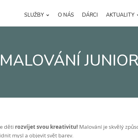
SLUŽBY
O NÁS
DÁRCI
AKTUALITY
MALOVÁNÍ JUNIO
te děti
rozvíjet svou kreativitu!
Malování je skvělý způso
lidnit mysl a objevit svět barev.