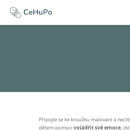
Připojte se ke kroužku malování a nech
dětem pomoci
vyjádřit své emoce
, zk