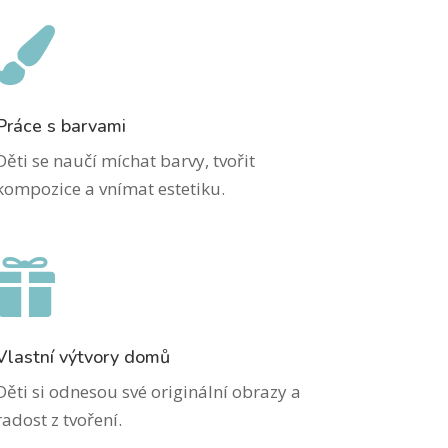

Práce s barvami
Děti se naučí míchat barvy, tvořit
kompozice a vnímat estetiku.

Vlastní výtvory domů
Děti si odnesou své originální obrazy a
radost z tvoření.