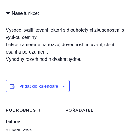
🌟 Nase funkce:
Vysoce kvalifikovani lektori s dlouholetymi zkusenostmi s
vyukou cestiny.
Lekce zamerene na rozvoj dovednosti mluveni, cteni,
psani a porozumeni.
Vyhodny rozvrh hodin dvakrat tydne.
Přidat do kalendáře
PODROBNOSTI
POŘADATEL
Datum:
6 února, 2024