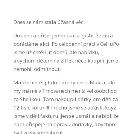
Dnes se nám stala úžasná věc.
Do centra přišel jeden pán a zjistil, že zítra
pořádáme akci. Po celodenní práci v CeHuPo
jsme už chtěli jít domů, ale nabídku,
abychom dětem na zítřek něco koupili, jsme
nemohli odmítnout.
Manžel chtěl jít do Tamdy nebo Makra, ale
my máme v Trnovanech menší velkoobchod
za Shellkou. Tam nakoupil dárky pro děti za
12 tisíc korun!!! Trochu jsme se otřásli, když
jsme viděli fakturu. Jen se usmál a nabídl, že
nám přispěje na opravu dodávky, abychom
byli zcela soběstační.