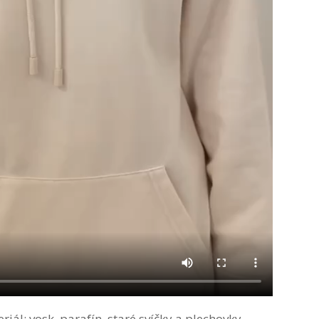
ál: vosk, parafín, staré svíčky a plechovky.