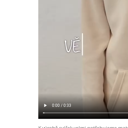
K výrobě svíček velmi potřebujeme materi