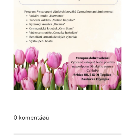
0 komentáøù