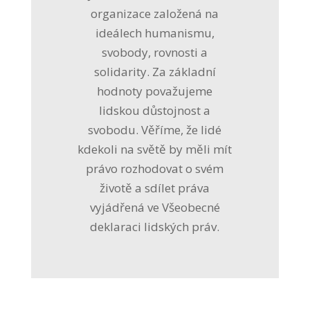
organizace založená na
ideálech humanismu,
svobody, rovnosti a
solidarity. Za základní
hodnoty považujeme
lidskou důstojnost a
svobodu. Věříme, že lidé
kdekoli na světě by měli mít
právo rozhodovat o svém
životě a sdílet práva
vyjádřená ve Všeobecné
deklaraci lidských práv.