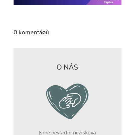
0 komentáøù
O NÁS
Jsme nevládní nezisková