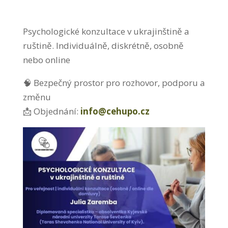
Psychologické konzultace v ukrajinštině a
ruštině. Individuálně, diskrétně, osobně
nebo online
🧠 Bezpečný prostor pro rozhovor, podporu a
změnu
📩 Objednání:
info@cehupo.cz