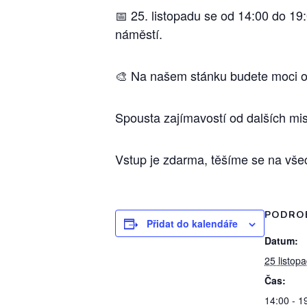
📅 25. listopadu se od 14:00 do 1
náměstí.
🎨 Na našem stánku budete moci obj
Spousta zajímavostí od dalších mis
Vstup je zdarma, těšíme se na vš
PODRO
Přidat do kalendáře
Datum:
25 listop
Čas:
14:00 - 1