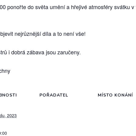
9:00 ponořte do světa umění a hřejivé atmosféry svátk
evit nejrůznější díla a to není vše!
trů i dobrá zábava jsou zaručeny.
echny
BNOSTI
POŘADATEL
MÍSTO KONÁNÍ
adu, 2023
9:00