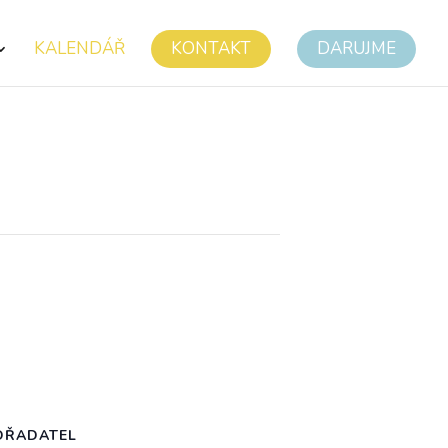
KALENDÁŘ
KONTAKT
DARUJME
OŘADATEL