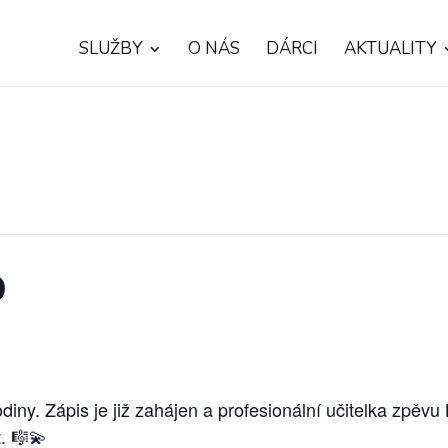
SLUŽBY
O NÁS
DÁRCI
AKTUALITY
o
iny. Zápis je již zahájen a profesionální učitelka zpěvu
. 🎼💫