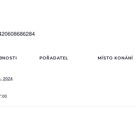
 +420608686284
BNOSTI
POŘADATEL
MÍSTO KONÁNÍ
a, 2024
7:00