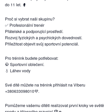
do 11 let. 🥊
Proč si vybrat naši skupinu?
✅ Profesionální trenér
Přátelské a podporující prostředí.
Rozvoj fyzických a psychických dovedností.
Příležitost objevit svůj sportovní potenciál.
Pro trénink budete potřebovat:
🥋 Sportovní oblečení.
💧 Láhev vody
Své dítě můžete na trénink přihlásit na Viberu
+380633098010💜.
Pomůžeme vašemu dítěti realizovat první kroky ve světě
sportu a tělesného rozvoje! 🏆👊