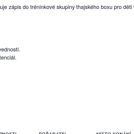
e zápis do tréninkové skupiny thajského boxu pro děti v
vedností.
tenciál.