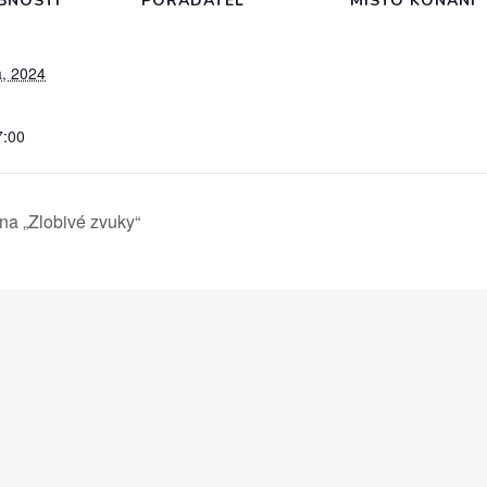
BNOSTI
POŘADATEL
MÍSTO KONÁNÍ
a, 2024
7:00
na „Zlobivé zvuky“