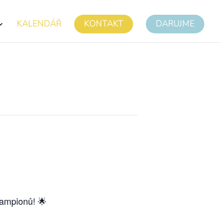
KALENDÁŘ
KONTAKT
DARUJME
šampionů! 🌟