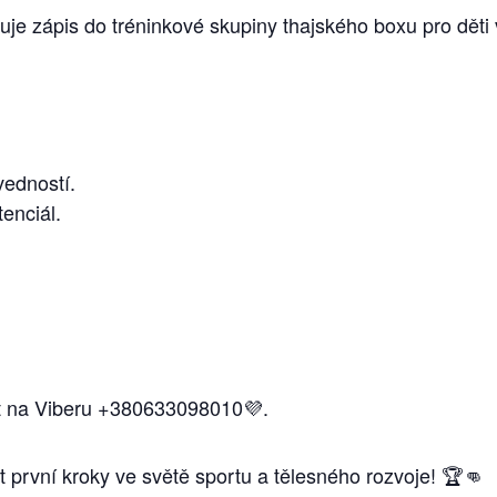
e zápis do tréninkové skupiny thajského boxu pro děti v
vedností.
tenciál.
sit na Viberu +380633098010💜.
první kroky ve světě sportu a tělesného rozvoje! 🏆👊