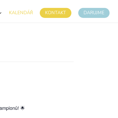
KALENDÁŘ
KONTAKT
DARUJME
šampionů! 🌟