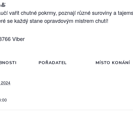
🍝
čí vařit chutné pokrmy, poznají různé suroviny a tajemst
které se každý stane opravdovým mistrem chutí!
8766 Viber
BNOSTI
POŘADATEL
MÍSTO KONÁNÍ
, 2024
3:00