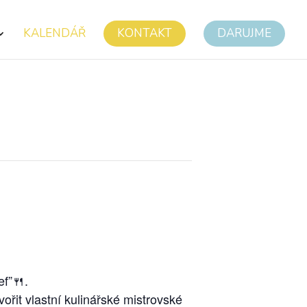
KALENDÁŘ
KONTAKT
DARUJME
ef”🍴.
řit vlastní kulinářské mistrovské