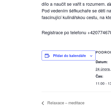
dílo a naučit se vařit s rozumem. 
Pod vedením šéfkuchaře se děti nau
fascinující kulinářskou cestu, na 
Registrace po telefonu +42077467
PODRO
Přidat do kalendáře
Datum:
24 února
Čas:
11:00 - 1
Relaxace – meditace