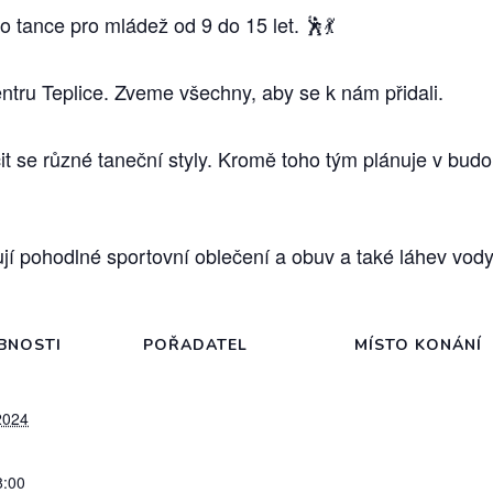
 tance pro mládež od 9 do 15 let. 🕺💃
tru Teplice. Zveme všechny, aby se k nám přidali.
t se různé taneční styly. Kromě toho tým plánuje v bud
jí pohodlné sportovní oblečení a obuv a také láhev vody
BNOSTI
POŘADATEL
MÍSTO KONÁNÍ
 2024
8:00