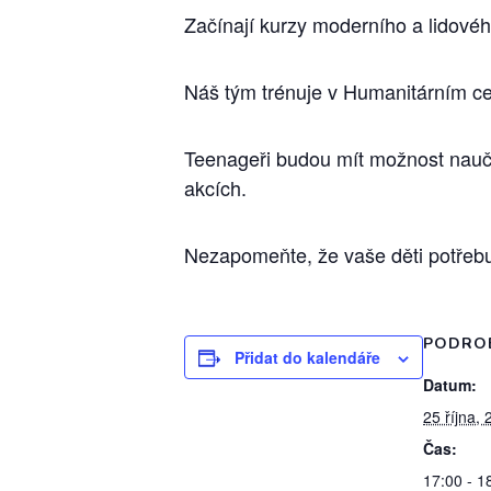
Začínají kurzy moderního a lidového
Náš tým trénuje v Humanitárním cen
Teenageři budou mít možnost nauči
akcích.
Nezapomeňte, že vaše děti potřebu
PODRO
Přidat do kalendáře
Datum:
25 října,
Čas:
17:00 - 1