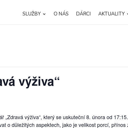
SLUŽBY
O NÁS
DÁRCI
AKTUALITY
vá výživa“
 „Zdravá výživa“, který se uskuteční 8. února od 17:15.
at o důležitých aspektech, jako je velikost porcí, příno