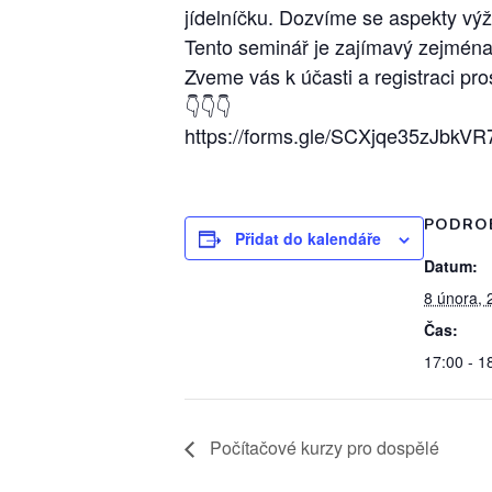
jídelníčku. Dozvíme se aspekty výži
Tento seminář je zajímavý zejména
Zveme vás k účasti a registraci pr
👇👇👇
https://forms.gle/SCXjqe35zJbkVR
PODRO
Přidat do kalendáře
Datum:
8 února, 
Čas:
17:00 - 1
Počítačové kurzy pro dospělé