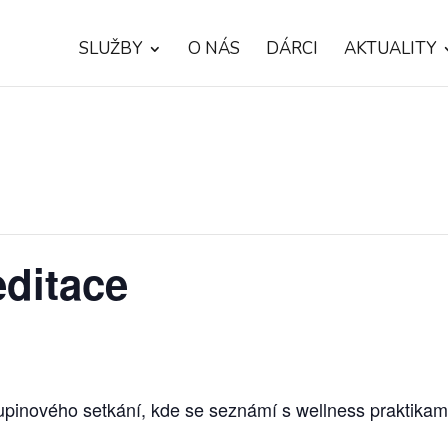
SLUŽBY
O NÁS
DÁRCI
AKTUALITY
ditace
upinového setkání, kde se seznámí s wellness praktikam