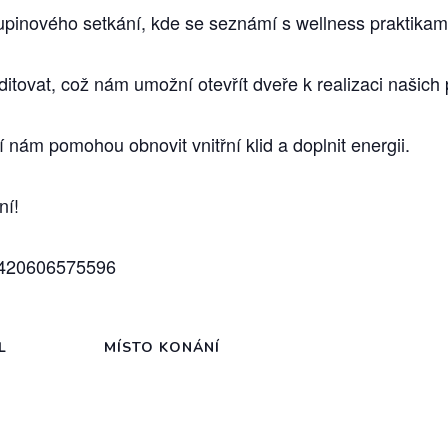
upinového setkání, kde se seznámí s wellness praktikam
ovat, což nám umožní otevřít dveře k realizaci našich 
 nám pomohou obnovit vnitřní klid a doplnit energii.
ní!
 +420606575596
L
MÍSTO KONÁNÍ