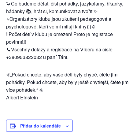
💫Co budeme dělat: číst pohádky, jazykolamy, říkanky,
hádanky 📚, hrát si, komunikovat a tvořit.✨
⭐️Organizátory klubu jsou zkušení pedagogové a
psychologové, kteří velmi milují knihy)))☺️
‼️Počet dětí v klubu je omezen! Proto je registrace
povinná‼️
📞Všechny dotazy a registrace na Viberu na čísle
+380953822032 u paní Táni.
✳️„Pokud chcete, aby vaše děti byly chytré, čtěte jim
pohádky. Pokud chcete, aby byly ještě chytřejší, čtěte jim
více pohádek.“ ✳️
Albert Einstein
Přidat do kalendáře