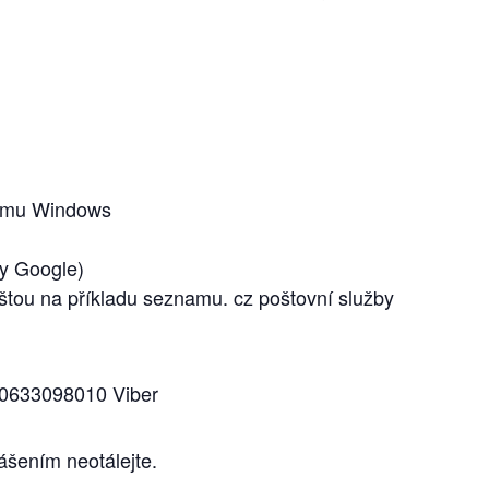
tému Windows
ky Google)
štou na příkladu seznamu. cz poštovní služby
380633098010 Viber
ášením neotálejte.