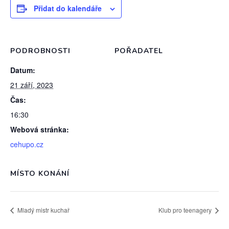
Přidat do kalendáře
PODROBNOSTI
POŘADATEL
Datum:
21 září, 2023
Čas:
16:30
Webová stránka:
cehupo.cz
MÍSTO KONÁNÍ
Mladý mistr kuchař
Klub pro teenagery