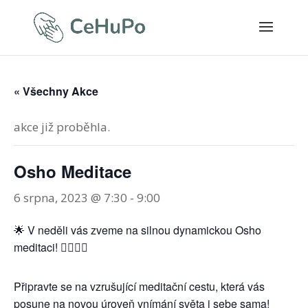
« Všechny Akce
akce již proběhla.
Osho Meditace
6 srpna, 2023 @ 7:30
-
9:00
🌟 V neděli vás zveme na silnou dynamickou Osho
meditaci! 🧘‍♂️🧘‍♀️
Připravte se na vzrušující meditační cestu, která vás
posune na novou úroveň vnímání světa i sebe sama!