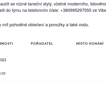
naučit se různé taneční styly, včetně moderního, lidovéh
sili do týmu na telefonním čísle: +380995297555 ve Vibe
 mít pohodlné oblečení a ponožky a také vodu.
BNOSTI
POŘADATEL
MÍSTO KONÁNÍ
 2023
6:30