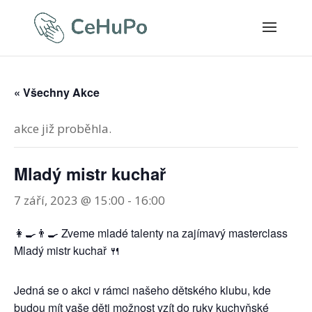
« Všechny Akce
akce již proběhla.
Mladý mistr kuchař
7 září, 2023 @ 15:00
-
16:00
👩‍🍳👨‍🍳 Zveme mladé talenty na zajímavý masterclass
Mladý mistr kuchař 🍴
Jedná se o akci v rámci našeho dětského klubu, kde
budou mít vaše děti možnost vzít do ruky kuchyňské