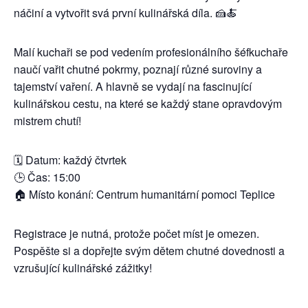
náčiní a vytvořit svá první kulinářská díla. 🍰🍝
Malí kuchaři se pod vedením profesionálního šéfkuchaře
naučí vařit chutné pokrmy, poznají různé suroviny a
tajemství vaření. A hlavně se vydají na fascinující
kulinářskou cestu, na které se každý stane opravdovým
mistrem chutí!
🗓️ Datum: každý čtvrtek
🕒 Čas: 15:00
🏠 Místo konání: Centrum humanitární pomoci Teplice
Registrace je nutná, protože počet míst je omezen.
Pospěšte si a dopřejte svým dětem chutné dovednosti a
vzrušující kulinářské zážitky!