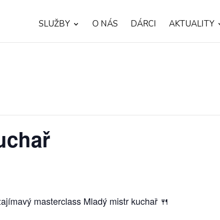
SLUŽBY
O NÁS
DÁRCI
AKTUALITY
uchař
zajímavý masterclass Mladý mistr kuchař 🍴