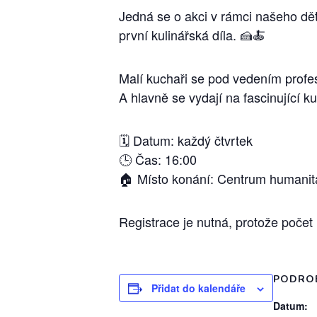
Jedná se o akci v rámci našeho dět
první kulinářská díla. 🍰🍝
Malí kuchaři se pod vedením profes
A hlavně se vydají na fascinující 
🗓️ Datum: každý čtvrtek
🕒 Čas: 16:00
🏠 Místo konání: Centrum humanitá
Registrace je nutná, protože počet
PODRO
Přidat do kalendáře
Datum: