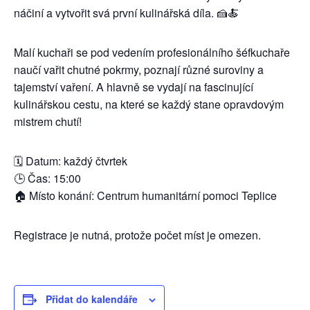
náčiní a vytvořit svá první kulinářská díla. 🍰🍝
Malí kuchaři se pod vedením profesionálního šéfkuchaře
naučí vařit chutné pokrmy, poznají různé suroviny a
tajemství vaření. A hlavně se vydají na fascinující
kulinářskou cestu, na které se každý stane opravdovým
mistrem chutí!
🗓️ Datum: každý čtvrtek
🕒 Čas: 15:00
🏠 Místo konání: Centrum humanitární pomoci Teplice
Registrace je nutná, protože počet míst je omezen.
Přidat do kalendáře