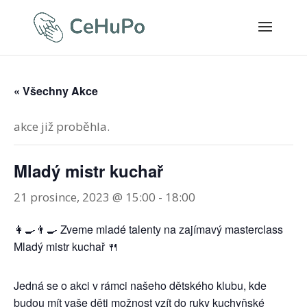
« Všechny Akce
akce již proběhla.
Mladý mistr kuchař
21 prosince, 2023 @ 15:00
-
18:00
👩‍🍳👨‍🍳 Zveme mladé talenty na zajímavý masterclass
Mladý mistr kuchař 🍴
Jedná se o akci v rámci našeho dětského klubu, kde
budou mít vaše děti možnost vzít do ruky kuchyňské