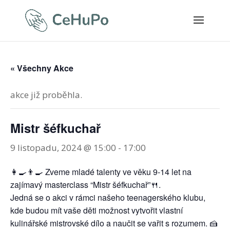
« Všechny Akce
akce již proběhla.
Mistr šéfkuchař
9 listopadu, 2024 @ 15:00
-
17:00
👩‍🍳👨‍🍳 Zveme mladé talenty ve věku 9-14 let na
zajímavý masterclass “Mistr šéfkuchař”🍴.
Jedná se o akci v rámci našeho teenagerského klubu,
kde budou mít vaše děti možnost vytvořit vlastní
kulinářské mistrovské dílo a naučit se vařit s rozumem. 🍰