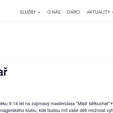
SLUŽBY
O NÁS
DÁRCI
AKTUALITY
ař
věku 9-14 let na zajímavý masterclass “Mistr šéfkuchař”
nagerského klubu, kde budou mít vaše děti možnost vytvo