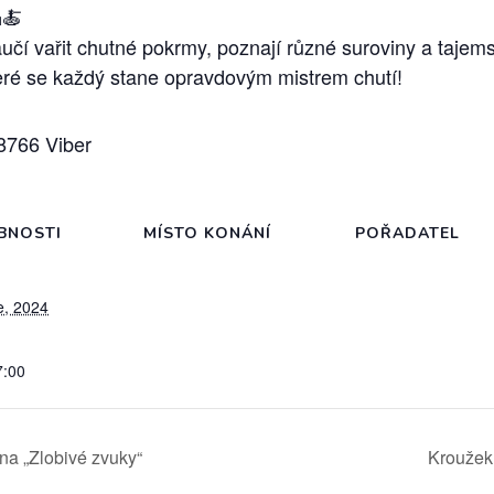
🍝
čí vařit chutné pokrmy, poznají různé suroviny a tajemst
které se každý stane opravdovým mistrem chutí!
8766 Viber
BNOSTI
MÍSTO KONÁNÍ
POŘADATEL
e, 2024
7:00
na „Zlobivé zvuky“
Kroužek 