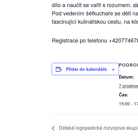
dílo a naučit se vařit s rozumem. 
Pod vedením šéfkuchaře se děti nau
fascinující kulinářskou cestu, na 
Registrace po telefonu +42077467
PODRO
Přidat do kalendáře
Datum:
7 prosinc
Čas:
15:00 - 1
Dětská logopedická rozvojová skupi