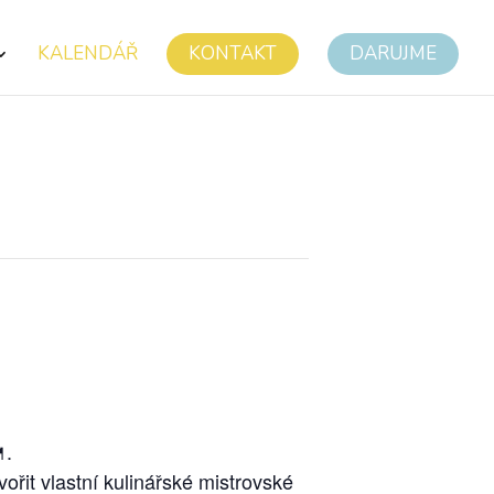
KALENDÁŘ
KONTAKT
DARUJME
.
řit vlastní kulinářské mistrovské