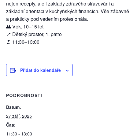
nejen recepty, ale i základy zdravého stravování a
základní orientaci v kuchyňských financích. Vše zábavně
a prakticky pod vedením profesionála.
👥 Věk: 10–15 let
📍 Dětský prostor, 1. patro
⏰ 11:30–13:00
Přidat do kalendáře
PODROBNOSTI
Datum:
27 září, 2025
Čas:
11:30 - 13:00