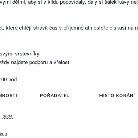
mi dětmi, aby si v klidu popovídaly, daly si šálek kávy ne
t, které chtějí strávit čas v příjemné atmosféře diskusí na
.
 svými vrstevníky.
ždy najdete podporu a vřelost!
6:00 hod
BNOSTI
POŘADATEL
MÍSTO KONÁNÍ
, 2024
6:00