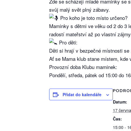
Zde se scházejí mladé maminky se svý
svůj malý svět plný zábavy.
Pro koho je toto místo určeno?
Maminky s dětmi ve věku od 2 do 3 le
radostí mateřství až po vlastní zájmy
Pro děti:
Děti si hrají v bezpečné místnosti se
Ať se Mama klub stane místem, kde v
Provozní doba Klubu maminek:
Pondělí, středa, pátek od 15:00 do 1
PODRO
Přidat do kalendáře
Datum:
17 června
Čas:
15:00 - 1