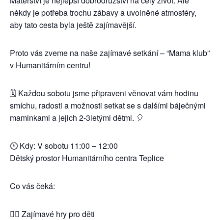
Mateřství je nejlepší dobrodružství na celý život. Ale
někdy je potřeba trochu zábavy a uvolněné atmosféry,
aby tato cesta byla ještě zajímavější.
Proto vás zveme na naše zajímavé setkání – “Mama klub”
v Humanitárním centru!
🗓️ Každou sobotu jsme připraveni věnovat vám hodinu
smíchu, radosti a možnosti setkat se s dalšími báječnými
maminkami a jejich 2-3letými dětmi. 🎈
🕚 Kdy: V sobotu 11:00 – 12:00
Dětský prostor Humanitárního centra Teplice
Co vás čeká:
🤹‍♀️ Zajímavé hry pro děti