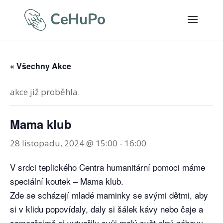
« Všechny Akce
akce již proběhla.
Mama klub
28 listopadu, 2024 @ 15:00
-
16:00
V srdci teplického Centra humanitární pomoci máme
speciální koutek – Mama klub.
Zde se scházejí mladé maminky se svými dětmi, aby
si v klidu popovídaly, daly si šálek kávy nebo čaje a
samozřejmě si vytvořily svůj malý svět plný zábavy.