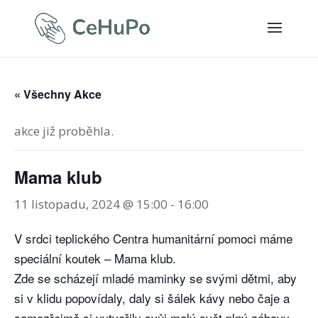
« Všechny Akce
akce již proběhla.
Mama klub
11 listopadu, 2024 @ 15:00
-
16:00
V srdci teplického Centra humanitární pomoci máme
speciální koutek – Mama klub.
Zde se scházejí mladé maminky se svými dětmi, aby
si v klidu popovídaly, daly si šálek kávy nebo čaje a
samozřejmě si vytvořily svůj malý svět plný zábavy.