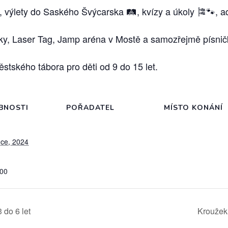
 výlety do Saského Švýcarska 🛤️, kvízy a úkoly 🎏🐾, 
éky, Laser Tag, Jamp aréna v Mostě a samozřejmě písnič
stského tábora pro děti od 9 do 15 let.
BNOSTI
POŘADATEL
MÍSTO KONÁNÍ
nce, 2024
:00
 do 6 let
Kroužek 