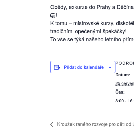
Obědy, exkurze do Prahy a Děčína,
🦁!
K tomu – mistrovské kurzy, diskot
tradičními opečenými špekáčky!
To vše se týká našeho letního přímě
PODRO
Přidat do kalendáře
Datum:
25 červe
Čas:
8:00 - 16
Kroužek raného rozvoje pro děti od 3