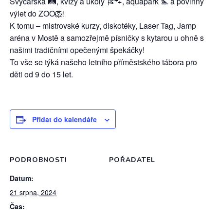
Švýcarska 🛤️, kvízy a úkoly 🎏🐾, aquapark 🏊 a povinný
výlet do ZOO🦁!
K tomu – mistrovské kurzy, diskotéky, Laser Tag, Jamp
aréna v Mostě a samozřejmě písničky s kytarou u ohně s
našimi tradičními opečenými špekáčky!
To vše se týká našeho letního příměstského tábora pro
děti od 9 do 15 let.
Přidat do kalendáře
PODROBNOSTI
POŘADATEL
Datum:
21 srpna, 2024
Čas: