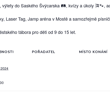
 výlety do Saského Švýcarska 🛤️, kvízy a úkoly 🎏🐾, 
éky, Laser Tag, Jamp aréna v Mostě a samozřejmě písnič
stského tábora pro děti od 9 do 15 let.
BNOSTI
POŘADATEL
MÍSTO KONÁNÍ
 2024
:00