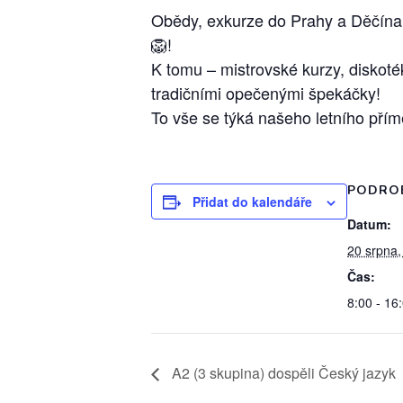
Obědy, exkurze do Prahy a Děčína,
🦁!
K tomu – mistrovské kurzy, diskot
tradičními opečenými špekáčky!
To vše se týká našeho letního přímě
PODRO
Přidat do kalendáře
Datum:
20 srpna,
Čas:
8:00 - 16
A2 (3 skupina) dospěli Český jazyk