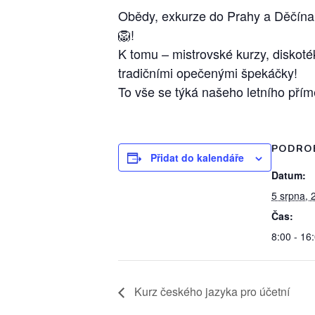
Obědy, exkurze do Prahy a Děčína,
🦁!
K tomu – mistrovské kurzy, diskot
tradičními opečenými špekáčky!
To vše se týká našeho letního přímě
PODRO
Přidat do kalendáře
Datum:
5 srpna, 
Čas:
8:00 - 16
Kurz českého jazyka pro účetní