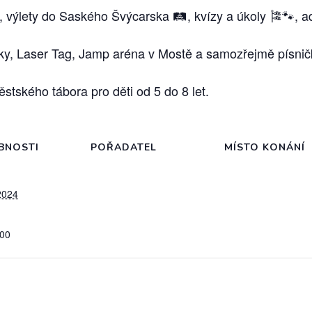
 výlety do Saského Švýcarska 🛤️, kvízy a úkoly 🎏🐾, 
éky, Laser Tag, Jamp aréna v Mostě a samozřejmě písnič
stského tábora pro děti od 5 do 8 let.
BNOSTI
POŘADATEL
MÍSTO KONÁNÍ
2024
:00