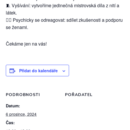
🧵 Vyšívání: vytvoříme jedinečná mistrovská díla z nití a
látek.
💆‍♀️ Psychicky se odreagovat: sdílet zkušenosti a podporu
se ženami.
Čekáme jen na vás!
Přidat do kalendáře
PODROBNOSTI
POŘADATEL
Datum:
6 prosince, 2024
Čas: