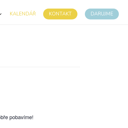
KALENDÁŘ
KONTAKT
DARUJME
dobře pobavíme!