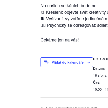
Na našich setkáních budeme:
🎨 Kreslení: objevte svět kreativity
🧵 Vyšívání: vytvoříme jedinečná mis
💆‍♀️ Psychicky se odreagovat: sdíl
Čekáme jen na vás!
PODRO
Přidat do kalendáře
Datum:
16 srpna,
Čas:
10:00 - 1