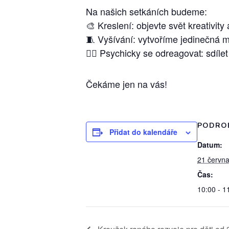
Na našich setkáních budeme:
🎨 Kreslení: objevte svět kreativity
🧵 Vyšívání: vytvoříme jedinečná mis
💆‍♀️ Psychicky se odreagovat: sdíl
Čekáme jen na vás!
PODRO
Přidat do kalendáře
Datum:
21 června
Čas:
10:00 - 1