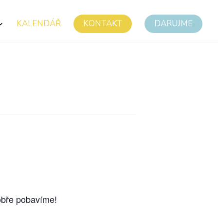
KALENDÁŘ
KONTAKT
DARUJME
dobře pobavíme!