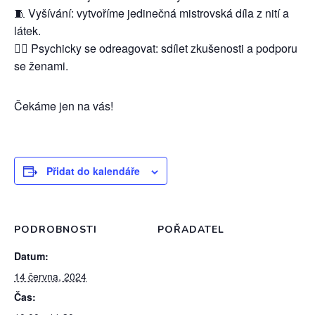
🧵 Vyšívání: vytvoříme jedinečná mistrovská díla z nití a
látek.
💆‍♀️ Psychicky se odreagovat: sdílet zkušenosti a podporu
se ženami.
Čekáme jen na vás!
Přidat do kalendáře
PODROBNOSTI
POŘADATEL
Datum:
14 června, 2024
Čas: