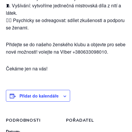
🧵 Vyšívání: vytvoříme jedinečná mistrovská díla z nití a
látek.
💆‍♀️ Psychicky se odreagovat: sdílet zkušenosti a podporu
se ženami.
Přidejte se do našeho ženského klubu a objevte pro sebe
nové možnosti! volejte na Viber +380633098010.
Čekáme jen na vás!
Přidat do kalendáře
PODROBNOSTI
POŘADATEL
Datum: